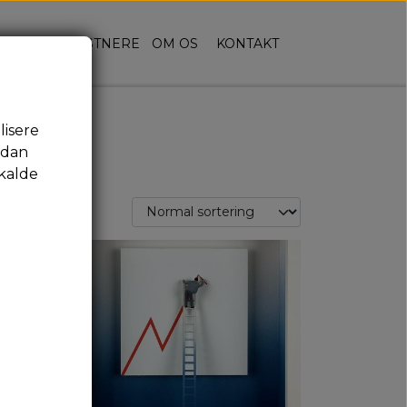
RSIDE
KUNSTNERE
OM OS
KONTAKT
lisere
rdan
kalde