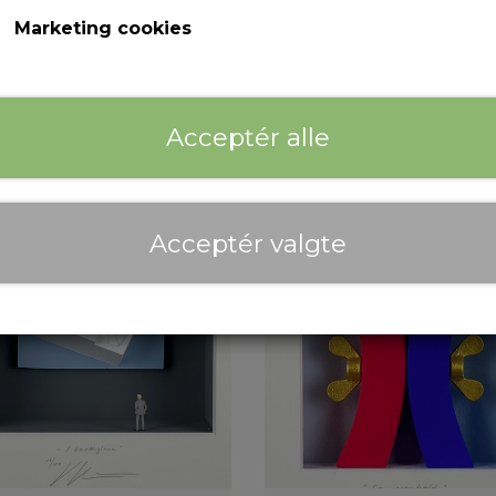
Marketing cookies
Zebrafant
Wash and Go
Acceptér alle
7.600,00 kr.
7.100,00 kr.
Acceptér valgte