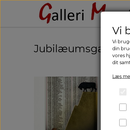
Vi 
Vi brug
Jubilæumsgaver
din bru
vores h
dit sam
Læs me