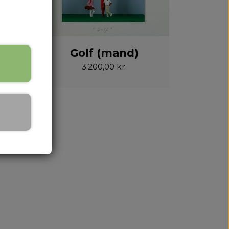
)
Golf (mand)
3.200,00 kr.