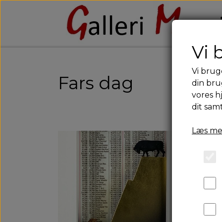
Vi 
Vi brug
Fars dag
din bru
vores h
dit sam
Læs me