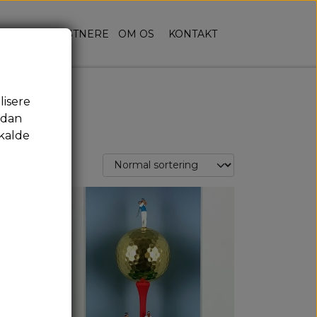
RSIDE
KUNSTNERE
OM OS
KONTAKT
lisere
rdan
kalde