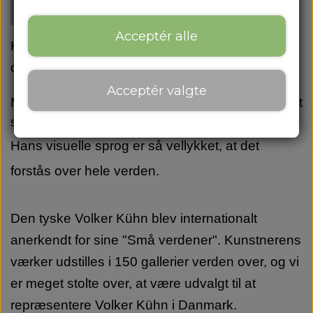
kunstbokse.
Acceptér alle
Kunstværkerne er unikke i deres mangfoldighed
og præcision.
Acceptér valgte
Med humor og optimisme, har Volker Kühn skabt
sit helt eget udtryk.
Hans visuelle sprog er så vellykket, at det
forstås over hele verden.
Den tyske Volker Kühn blev internationalt
anerkendt for sine "Små verdener". Kunstnerens
værker udstilles i 150 gallerier verden over, og vi
er
meget stolte over, at være udvalgt til at
repræsentere Volker Kühn i Danmark.