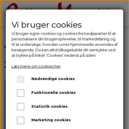
Vi bruger cookies
Vi bruger egne cookies og cookies fra tredjeparter til at
personalisere din brugeroplevelse, til markedsføring og
til at undersøge, hvordan vores hjemmeside anvendes af
Volker Kühn 1948 -
besøgende. Du kan altid tilbagekalde dit samtykke ved
at trykke på linket 'Cookies' nederst på siden.
2023
Læs mere om cookies her
Nødvendige cookies
Volker Kühns
tredimensionelle
Funktionelle cookies
kunstværker er som en
Statistik cookies
scene i et teaterstykke.
Han skildrer snapshots fra
Marketing cookies
hverdagen - i små