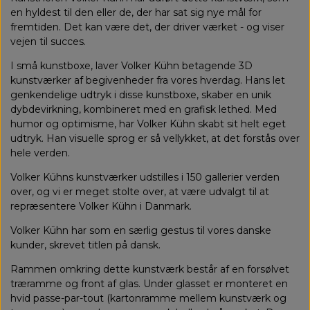
en hyldest til den eller de, der har sat sig nye mål for
fremtiden. Det kan være det, der driver værket - og viser
vejen til succes.
I små kunstboxe, laver Volker Kühn betagende 3D
kunstværker af begivenheder fra vores hverdag. Hans let
genkendelige udtryk i disse kunstboxe, skaber en unik
dybdevirkning, kombineret med en grafisk lethed. Med
humor og optimisme, har Volker Kühn skabt sit helt eget
udtryk. Han visuelle sprog er så vellykket, at det forstås over
hele verden.
Volker Kühns kunstværker udstilles i 150 gallerier verden
over, og vi er meget stolte over, at være udvalgt til at
repræsentere Volker Kühn i Danmark.
Volker Kühn har som en særlig gestus til vores danske
kunder, skrevet titlen på dansk.
Rammen omkring dette kunstværk består af en forsølvet
træramme og front af glas. Under glasset er monteret en
hvid passe-par-tout (kartonramme mellem kunstværk og