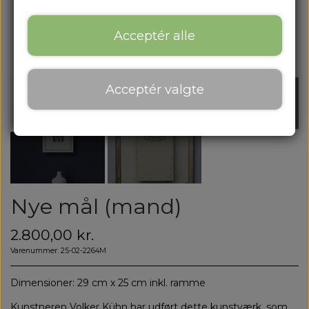
Acceptér alle
Acceptér valgte
Nye mål (mand)
2.800,00 kr.
Varenummer: 25-02-2264M
Dimensioner: 29 cm x 25 cm inkl. ramme
Kunstneren Volker Kühn har udført dette kunstværk, som