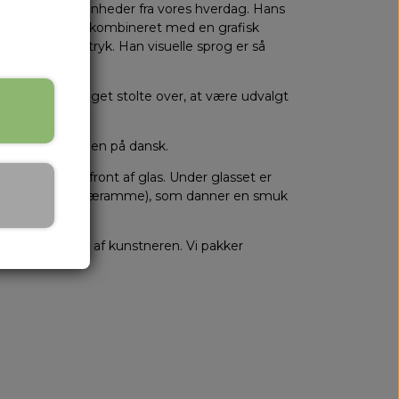
rker af begivenheder fra vores hverdag. Hans
 dybdevirkning, kombineret med en grafisk
 helt eget udtryk. Han visuelle sprog er så
ver, og vi er meget stolte over, at være udvalgt
er, skrevet titlen på dansk.
ræramme og front af glas. Under glasset er
kunstværk og træramme), som danner en smuk
samt biografi af kunstneren. Vi pakker
rsendelse.