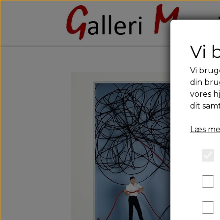
Vi 
Vi brug
din bru
vores h
dit sam
Læs me