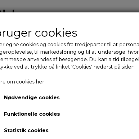
FO
bruger cookies
er egne cookies og cookies fra tredjeparter til at persona
Den røde tråd (mand)
geroplevelse, til markedsføring og til at undersøge, hvo
jemmeside anvendes af besøgende. Du kan altid tilbage
3.200,00 kr.
tykke ved at trykke på linket 'Cookies' nederst på siden.
Varenummer: 25-01-2353M
re om cookies her
Dimensioner: 29 cm x 25 cm inkl. ramme
Udover en reference til Shu-bi-du-as velkendte melodi 'Den
Nødvendige cookies
hvordan at flid og ihærdighed kan fører til løsningen på et
Funktionelle cookies
Livets vej kan være snørklet og indviklet - men når du følge
Vejen igennem tilværelsen er sjældent lige. Til tider søger v
Statistik cookies
røde tråd. Når det lykkes, er det som et livskompas.