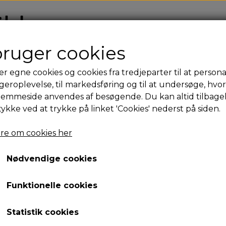
FO
bruger cookies
er egne cookies og cookies fra tredjeparter til at persona
Kleines Hindernis - Small 
geroplevelse, til markedsføring og til at undersøge, hvo
jemmeside anvendes af besøgende. Du kan altid tilbage
3.200,00 kr.
tykke ved at trykke på linket 'Cookies' nederst på siden.
Varenummer: 25-01-2357M
re om cookies her
Antal
Nødvendige cookies
Tilføj til kurv
Funktionelle cookies
Dimensioner: 29 cm × 25 cm
Statistik cookies