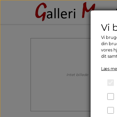
Vi 
Vi brug
din bru
vores h
dit sam
Læs me
Intet billede