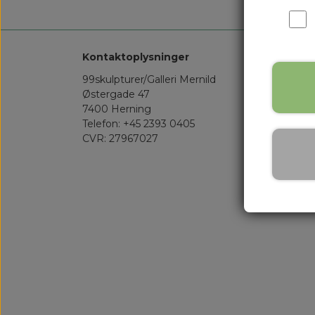
Kontaktoplysninger
99skulpturer/Galleri Mernild
Østergade 47
7400 Herning
Telefon: +45 2393 0405
CVR: 27967027