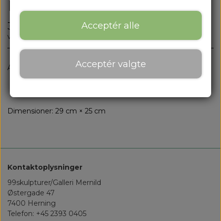
Eine Frage steht im Raum
3.200,00 kr.
Acceptér alle
Varenummer: 28-09-2476M
Acceptér valgte
Antal
Tilføj til kurv
Dimensioner: 29 cm × 25 cm
Kontaktoplysninger
99skulpturer/Galleri Mernild
Østergade 47
7400 Herning
Telefon: +45 2393 0405