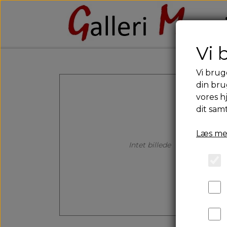
Vi 
Vi brug
din bru
vores h
dit sam
Læs me
Intet billede