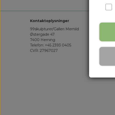
Kontaktoplysninger
99skulpturer/Galleri Mernild
Østergade 47
7400 Herning
Telefon: +45 2393 0405
CVR: 27967027