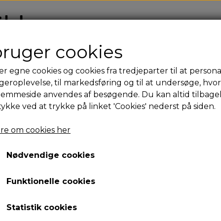
FO
bruger cookies
er egne cookies og cookies fra tredjeparter til at persona
Das Leben aus Koffern - Li
geroplevelse, til markedsføring og til at undersøge, hvo
jemmeside anvendes af besøgende. Du kan altid tilbage
3.200,00 kr.
tykke ved at trykke på linket 'Cookies' nederst på siden.
Varenummer: 25-07-2255M
re om cookies her
Antal
Nødvendige cookies
Tilføj til kurv
Funktionelle cookies
Dimensioner: 29 cm × 25 cm
Statistik cookies