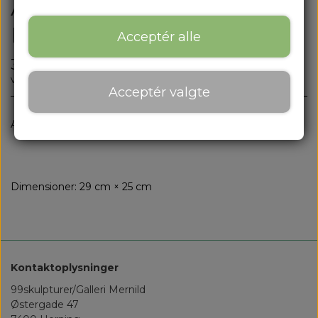
Arbeit, die Spass macht -
Fun Work
Acceptér alle
3.500,00 kr.
Varenummer: 31-01-2348M
Acceptér valgte
Antal
Tilføj til kurv
Dimensioner: 29 cm × 25 cm
Kontaktoplysninger
99skulpturer/Galleri Mernild
Østergade 47