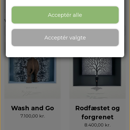
Acceptér alle
Varer
Acceptér valgte
Wash and Go
Rodfæstet og
7.100,00 kr.
forgrenet
8.400,00 kr.